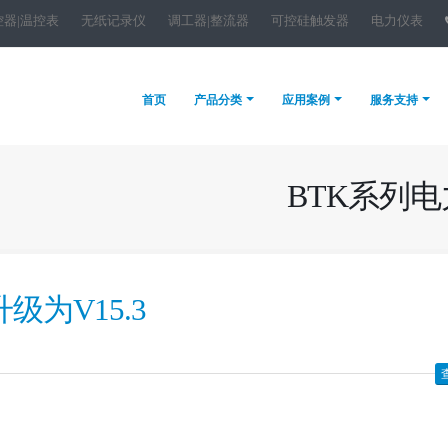
控器|温控表
无纸记录仪
调工器|整流器
可控硅触发器
电力仪表
首页
产品分类
应用案例
服务支持
BTK系列电
为V15.3