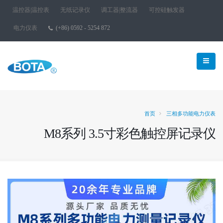
温控器|温控表
无纸记录仪
调工器|整流器
可控硅触发器
电力仪表
(+86) 0592 - 5254 872
首页
三相多功能电力仪表
M8系列 3.5寸彩色触控屏记录仪